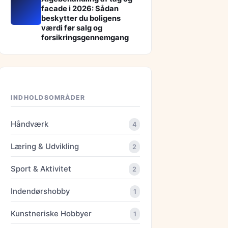
facade i 2026: Sådan
beskytter du boligens
værdi før salg og
forsikringsgennemgang
INDHOLDSOMRÅDER
Håndværk
4
Læring & Udvikling
2
Sport & Aktivitet
2
Indendørshobby
1
Kunstneriske Hobbyer
1