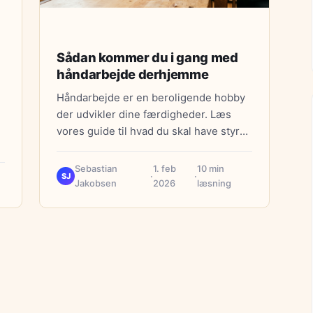
Sådan kommer du i gang med
håndarbejde derhjemme
Håndarbejde er en beroligende hobby
der udvikler dine færdigheder. Læs
vores guide til hvad du skal have styr
på før du starter.
Sebastian
1. feb
10 min
·
·
SJ
Jakobsen
2026
læsning