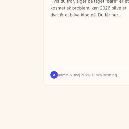
Hvis du tror, alger på taget “bare” er et
kosmetisk problem, kan 2026 blive et
dyrt år at blive klog på. Du får her…
admin
·
6. maj 2026
·
11 min læsning
A