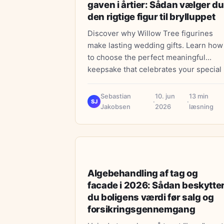
gaven i årtier: Sådan vælger du
den rigtige figur til brylluppet
Discover why Willow Tree figurines
make lasting wedding gifts. Learn how
to choose the perfect meaningful
keepsake that celebrates your special
day for years to come.
Sebastian
10. jun
13 min
·
·
SJ
Jakobsen
2026
læsning
HÅNDVÆRK
Algebehandling af tag og
facade i 2026: Sådan beskytte
du boligens værdi før salg og
forsikringsgennemgang