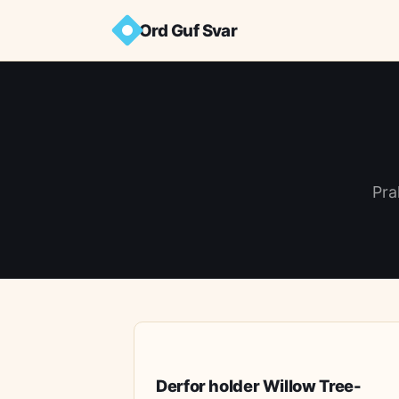
Ord Guf Svar
Pra
HÅNDVÆRK
Derfor holder Willow Tree-