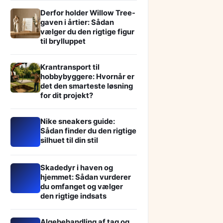
Derfor holder Willow Tree-
gaven i årtier: Sådan
vælger du den rigtige figur
til brylluppet
Krantransport til
hobbybyggere: Hvornår er
det den smarteste løsning
for dit projekt?
Nike sneakers guide:
Sådan finder du den rigtige
silhuet til din stil
Skadedyr i haven og
hjemmet: Sådan vurderer
du omfanget og vælger
den rigtige indsats
Algebehandling af tag og