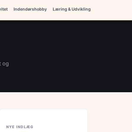
vitet
Indendørshobby
Læring & Udvikling
t og
NYE INDLÆG