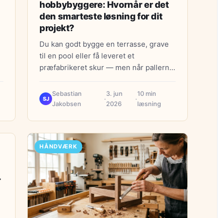
hobbybyggere: Hvornår er det
den smarteste løsning for dit
projekt?
Du kan godt bygge en terrasse, grave
til en pool eller få leveret et
præfabrikeret skur — men når pallerne
først står på kantstenen,…
Sebastian
3. jun
10 min
·
·
SJ
Jakobsen
2026
læsning
HÅNDVÆRK
r